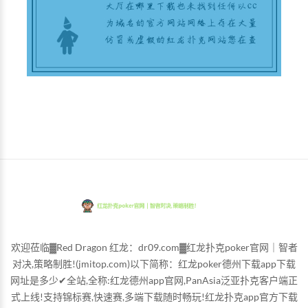
欢迎莅临▓Red Dragon 红龙：dr09.com▓红龙扑克poker官网｜智者
对决,策略制胜!(jmitop.com)以下简称：红龙poker德州下载app下载
网址是多少✔全站,全称:红龙德州app官网,PanAsia泛亚扑克客户端正
式上线!支持锦标赛,快速赛,多端下载随时畅玩!红龙扑克app官方下载