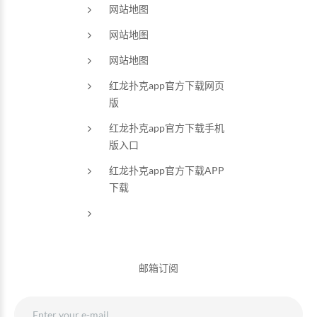
网站地图
网站地图
网站地图
红龙扑克app官方下载网页
版
红龙扑克app官方下载手机
版入口
红龙扑克app官方下载APP
下载
邮箱订阅