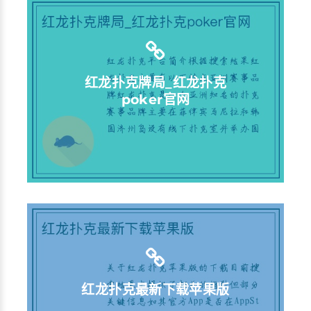
红龙扑克牌局_红龙扑克
poker官网
红龙扑克最新下载苹果版