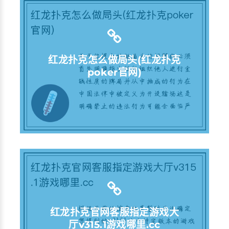
红龙扑克怎么做局头(红龙扑克
poker官网)
红龙扑克官网客服指定游戏大
厅v315.1游戏哪里.cc